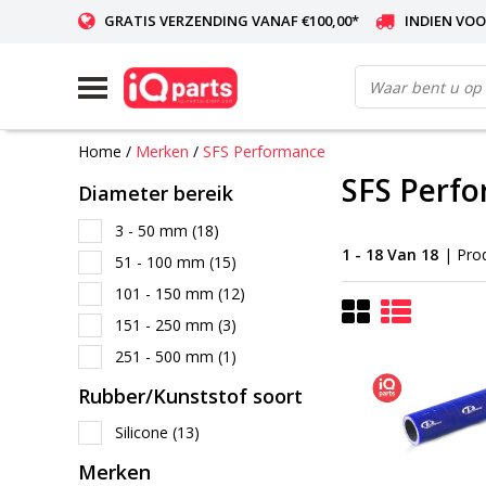
GRATIS VERZENDING VANAF €100,00*
INDIEN VOO
WERELDWIJDE LEVERING
Home
/
Merken
/
SFS Performance
SFS Perf
Diameter bereik
3 - 50 mm
(18)
1 - 18 Van 18
| Pro
51 - 100 mm
(15)
101 - 150 mm
(12)
151 - 250 mm
(3)
251 - 500 mm
(1)
Rubber/Kunststof soort
Silicone
(13)
Merken