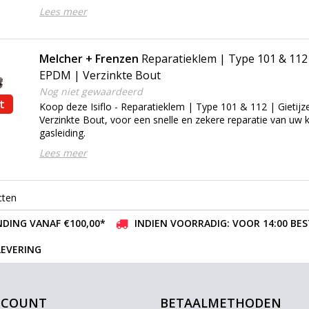
Lees meer
Melcher + Frenzen
Reparatieklem | Type 101 & 112 |
EPDM | Verzinkte Bout
Nog niet gewaardeerd
t
Koop deze Isiflo - Reparatieklem | Type 101 & 112 | Gietij
Verzinkte Bout, voor een snelle en zekere reparatie van uw 
gasleiding.
Lees meer
cten
DING VANAF €100,00*
INDIEN VOORRADIG: VOOR 14:00 BE
LEVERING
CCOUNT
BETAALMETHODEN