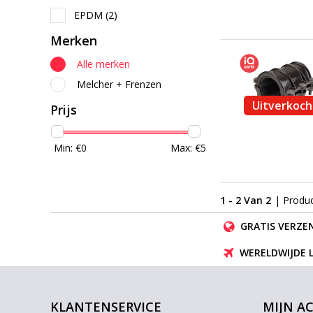
EPDM
(2)
Merken
Alle merken
Melcher + Frenzen
Uitverkoch
Prijs
Min: €
0
Max: €
5
1 - 2 Van 2
| Produ
GRATIS VERZEN
WERELDWIJDE 
KLANTENSERVICE
MIJN A