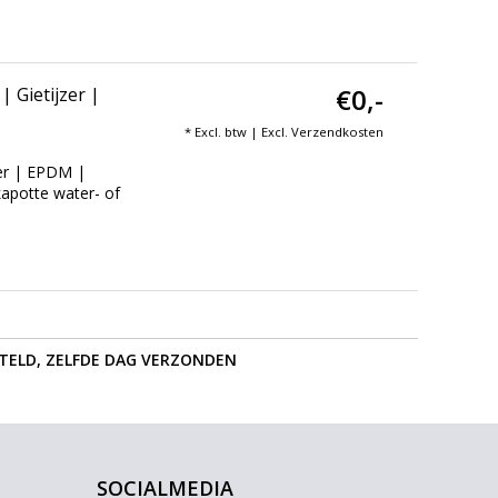
€0,-
 Gietijzer |
* Excl. btw | Excl.
Verzendkosten
zer | EPDM |
kapotte water- of
STELD, ZELFDE DAG VERZONDEN
SOCIALMEDIA