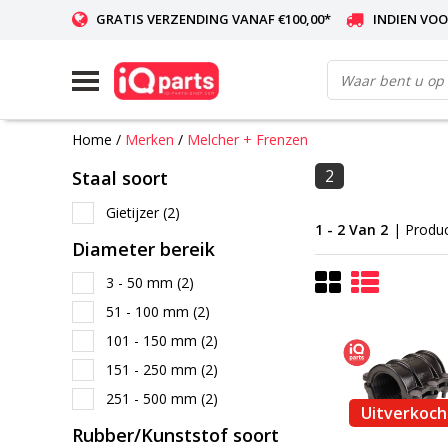
GRATIS VERZENDING VANAF €100,00*
INDIEN VOO
WERELDWIJDE LEVERING
Home
/
Merken
/
Melcher + Frenzen
2
Staal soort
Gietijzer
(2)
1 - 2 Van 2
| Produ
Diameter bereik
3 - 50 mm
(2)
51 - 100 mm
(2)
101 - 150 mm
(2)
151 - 250 mm
(2)
251 - 500 mm
(2)
Uitverkoch
Rubber/Kunststof soort