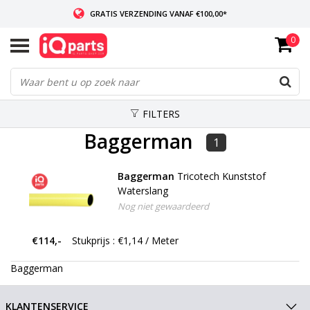
GRATIS VERZENDING VANAF €100,00*
0
INDIEN VOORRADIG: VOOR 14:00 BESTELD, ZELFDE DAG VERZONDEN
WERELDWIJDE LEVERING
FILTERS
Baggerman
1
Baggerman
Tricotech Kunststof
Waterslang
Nog niet gewaardeerd
€114,-
Stukprijs : €1,14 / Meter
Baggerman
KLANTENSERVICE