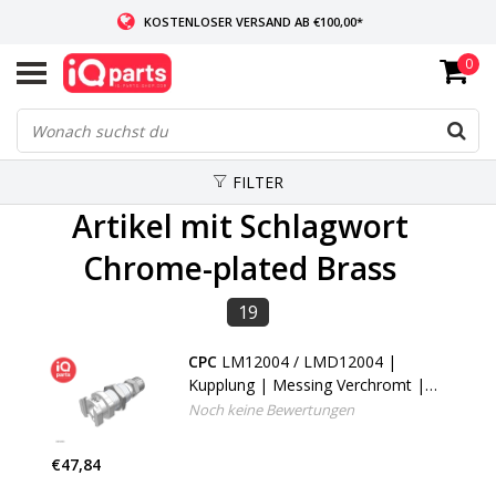
KOSTENLOSER VERSAND AB €100,00*
0
WENN AUF LAGER: VOR 14:00 UHR BESTELLT, VERSAND AM SELBEN TAG
WELTWEITE LIEFERUNG
FILTER
Artikel mit Schlagwort
Chrome-plated Brass
19
CPC
LM12004 / LMD12004 |
Kupplung | Messing Verchromt |
PTF Klemmring 6,4 AD / 4,3 mm ID
Noch keine Bewertungen
| Multi-Mount
€47,84