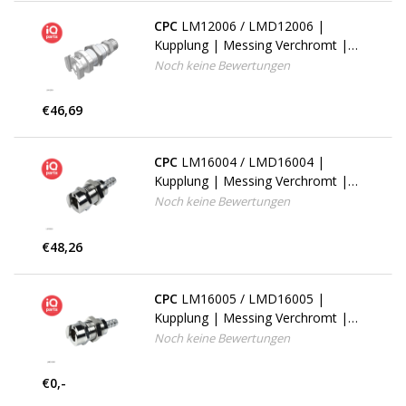
CPC
LM12006 / LMD12006 |
Kupplung | Messing Verchromt |
PTF Klemmring 9.5 AD / 6.4 mm ID
Noch keine Bewertungen
| Multi-Mount
€46,69
CPC
LM16004 / LMD16004 |
Kupplung | Messing Verchromt |
6.4 mm Schlauchanschluß | Multi-
Noch keine Bewertungen
Mount
€48,26
CPC
LM16005 / LMD16005 |
Kupplung | Messing Verchromt |
7.9 mm Schlauchanschluß | Multi-
Noch keine Bewertungen
Mount
€0,-