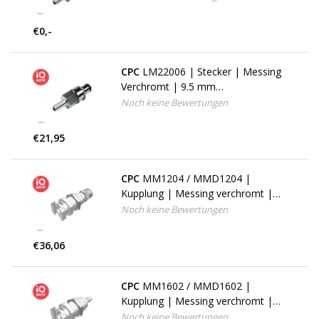
Mount
€0,-
CPC
LM22006 | Stecker | Messing
Verchromt | 9.5 mm
Schlauchanschluß | Multi-Mount
Noch keine Bewertungen
€21,95
CPC
MM1204 / MMD1204 |
Kupplung | Messing verchromt |
PTF Klemmring 6,4 AD / 4,3 mm ID
Noch keine Bewertungen
| Multi-Mount
€36,06
CPC
MM1602 / MMD1602 |
Kupplung | Messing verchromt |
3.2 mm Schlauchanschluß | Multi-
Noch keine Bewertungen