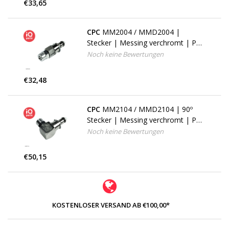
€33,65
CPC
MM2004 / MMD2004 |
Stecker | Messing verchromt | PTF
Klemmring 6.4 AD / 4.3 mm ID |
Noch keine Bewertungen
Multi-Mount
€32,48
CPC
MM2104 / MMD2104 | 90º
Stecker | Messing verchromt | PTF
Klemmring 6.4 AD / 4.3 mm ID |
Noch keine Bewertungen
Multi-Mount
€50,15
KOSTENLOSER VERSAND AB €100,00*