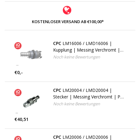
KOSTENLOSER VERSAND AB €100,00*
CPC
LM16006 / LMD16006 |
Kupplung | Messing Verchromt |
9.5 mm Schlauchanschluß | Multi-
Noch keine Bewertungen
Mount
€0,-
CPC
LM20004 / LMD20004 |
Stecker | Messing Verchromt | PTF
Klemmring 6,4 AD / 4,3 mm ID |
Noch keine Bewertungen
Multi-Mount
€40,51
CPC
LM20006 / LMD20006 |