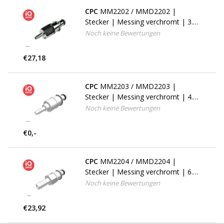
CPC
MM2202 / MMD2202 |
Stecker | Messing verchromt | 3.2
mm Schlauchanschluß | Multi-
Noch keine Bewertungen
Mount
€27,18
CPC
MM2203 / MMD2203 |
Stecker | Messing verchromt | 4.8
mm Schlauchanschluß | Multi-
Noch keine Bewertungen
Mount
€0,-
CPC
MM2204 / MMD2204 |
Stecker | Messing verchromt | 6.4
mm Schlauchanschluß | Multi-
Noch keine Bewertungen
Mount
€23,92