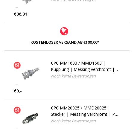
Mount
€36,31
KOSTENLOSER VERSAND AB €100,00*
CPC
MM1603 / MMD1603 |
Kupplung | Messing verchromt |
4.8 mm Schlauchanschluß | Multi-
Noch keine Bewertungen
Mount
€0,-
CPC
MM20025 / MMD20025 |
Stecker | Messing verchromt | PTF
Klemmring 4.0 AD / 2.5 mm ID |
Noch keine Bewertungen
Multi-Mount