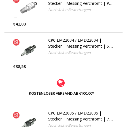
Stecker | Messing Verchromt | PTF
Klemmring 9.5 AD / 6.4 mm ID |
Noch keine Bewertungen
Multi-Mount
€42,03
CPC
LM22004 / LMD22004 |
Stecker | Messing Verchromt | 6.4
mm Schlauchanschluß | Multi-
Noch keine Bewertungen
Mount
€38,58
KOSTENLOSER VERSAND AB €100,00*
CPC
LM22005 / LMD22005 |
Stecker | Messing Verchromt | 7.9
mm Schlauchanschluß | Multi-
Noch keine Bewertungen