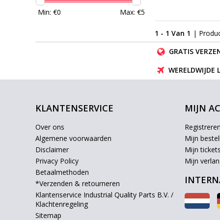
Min: €
0
Max: €
5
1 - 1 Van 1
| Produ
GRATIS VERZEN
WERELDWIJDE 
KLANTENSERVICE
MIJN A
Over ons
Registrere
Algemene voorwaarden
Mijn bestel
Disclaimer
Mijn ticket
Privacy Policy
Mijn verlang
Betaalmethoden
INTERN
*Verzenden & retourneren
Klantenservice Industrial Quality Parts B.V. /
Klachtenregeling
Sitemap