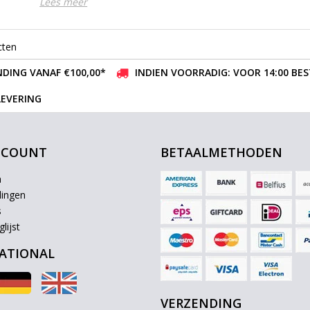
Lees meer
cten
DING VANAF €100,00*
INDIEN VOORRADIG: VOOR 14:00 BE
LEVERING
CCOUNT
BETAALMETHODEN
n
lingen
s
lijst
ATIONAL
VERZENDING