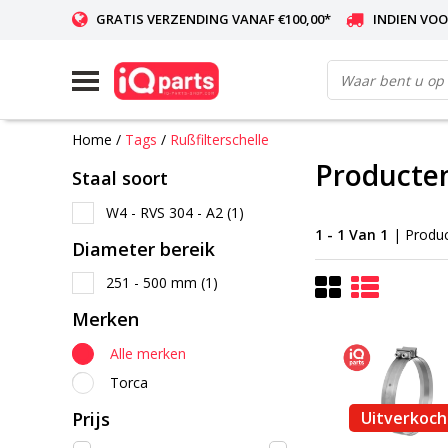
GRATIS VERZENDING VANAF €100,00*
INDIEN VOO
WERELDWIJDE LEVERING
Home
/
Tags
/
Rußfilterschelle
Producten
Staal soort
W4 - RVS 304 - A2
(1)
1 - 1 Van 1
| Produ
Diameter bereik
251 - 500 mm
(1)
Merken
Alle merken
Torca
Prijs
Uitverkoch