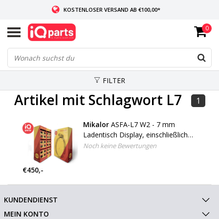
KOSTENLOSER VERSAND AB €100,00*
0
WENN AUF LAGER: VOR 14:00 UHR BESTELLT, VERSAND AM SELBEN TAG
WELTWEITE LIEFERUNG
FILTER
Artikel mit Schlagwort L7
1
Mikalor
ASFA-L7 W2 - 7 mm
Ladentisch Display, einschließlich
Schlauchschellen
Noch keine Bewertungen
€450,-
KUNDENDIENST
MEIN KONTO