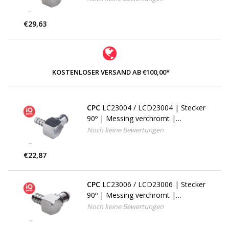
€29,63
KOSTENLOSER VERSAND AB €100,00*
CPC
LC23004 / LCD23004 | Stecker
90º | Messing verchromt |
Schlauchanschluss 6,4 mm
Noch keine Bewertungen
€22,87
CPC
LC23006 / LCD23006 | Stecker
90º | Messing verchromt |
Schlauchanschluss 9,5 mm
Noch keine Bewertungen