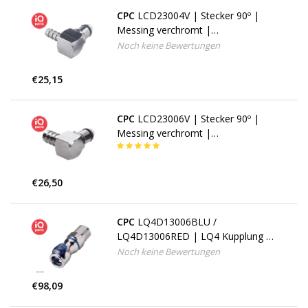
CPC
LCD23004V | Stecker 90º |
Messing verchromt |
Schlauchanschluss 6 - 7 mm
Noch keine Bewertungen
€25,15
CPC
LCD23006V | Stecker 90º |
Messing verchromt |
Schlauchanschluss 8 - 10 mm
€26,50
CPC
LQ4D13006BLU /
LQ4D13006RED | LQ4 Kupplung |
PTF Klemmring 9,5 mm AD / 6,4
Noch keine Bewertungen
mm ID
€98,09