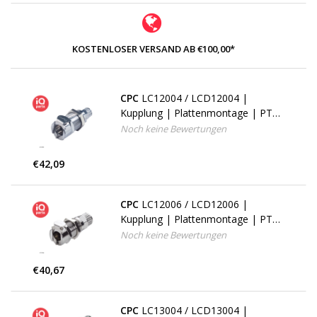
KOSTENLOSER VERSAND AB €100,00*
CPC
LC12004 / LCD12004 |
Kupplung | Plattenmontage | PTF
Klemmring 6,4 mm AD / 4,3 mm ID
Noch keine Bewertungen
€42,09
CPC
LC12006 / LCD12006 |
Kupplung | Plattenmontage | PTF
Klemmring 9,5 mm AD / 6,4 mm ID
Noch keine Bewertungen
€40,67
CPC
LC13004 / LCD13004 |