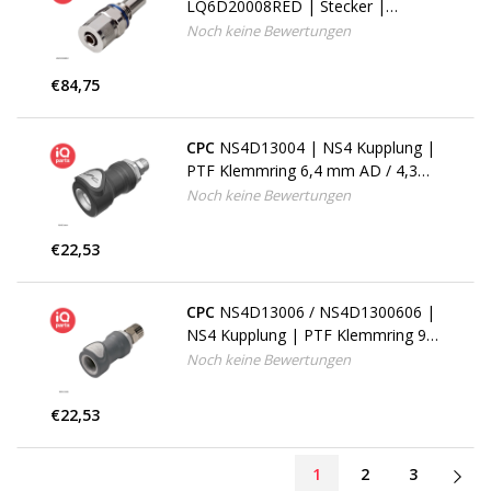
LQ6D20008RED | Stecker |
Messing verchromt | PTF
Noch keine Bewertungen
Klemmring 12,7 mm AD / 9,5 mm
ID
€84,75
CPC
NS4D13004 | NS4 Kupplung |
PTF Klemmring 6,4 mm AD / 4,3
mm ID
Noch keine Bewertungen
€22,53
CPC
NS4D13006 / NS4D1300606 |
NS4 Kupplung | PTF Klemmring 9,5
mm AD / 6,4 mm ID
Noch keine Bewertungen
€22,53
1
2
3