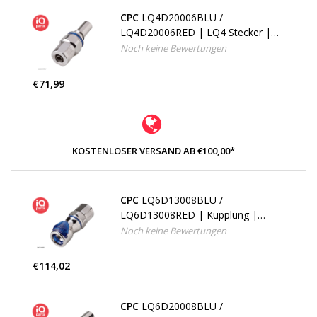
CPC
LQ4D20006BLU /
LQ4D20006RED | LQ4 Stecker |
PTF Klemmring 9,5 mm AD / 6,4
Noch keine Bewertungen
mm ID
€71,99
KOSTENLOSER VERSAND AB €100,00*
CPC
LQ6D13008BLU /
LQ6D13008RED | Kupplung |
Messing verchromt | PTF
Noch keine Bewertungen
Klemmring 12,7 mm AD / 9,5 mm
ID
€114,02
CPC
LQ6D20008BLU /