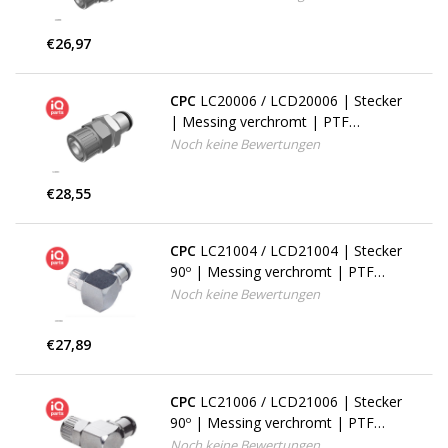
€26,97
CPC
LC20006 / LCD20006 | Stecker
| Messing verchromt | PTF
Klemmring 9,5 mm AD / 6,4 mm ID
Noch keine Bewertungen
€28,55
CPC
LC21004 / LCD21004 | Stecker
90º | Messing verchromt | PTF
Klemmring 6,4 mm AD / 4,3 mm ID
Noch keine Bewertungen
€27,89
CPC
LC21006 / LCD21006 | Stecker
90º | Messing verchromt | PTF
Klemmring 9,5 mm AD / 6,4 mm ID
Noch keine Bewertungen