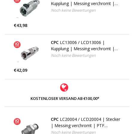
Kupplung | Messing verchromt |
PTF Klemmring 6,4 mm AD / 4,3
Noch keine Bewertungen
mm ID
€43,98
CPC
LC13006 / LCD13006 |
Kupplung | Messing verchromt |
PTF Klemmring 9,5 mm AD / 6,4
Noch keine Bewertungen
mm ID
€42,09
KOSTENLOSER VERSAND AB €100,00*
CPC
LC20004 / LCD20004 | Stecker
| Messing verchromt | PTF
Klemmring 6,4 mm AD / 4,3 mm ID
Noch keine Bewertungen