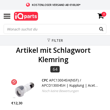
KOSTENLOSER VERSAND AB €100,00*
0
WENN AUF LAGER: VOR 14:00 UHR BESTELLT, VERSAND AM SELBEN TAG
WELTWEITE LIEFERUNG
FILTER
Artikel mit Schlagwort
Klemring
64
CPC
APC13004SH(NSF) /
APCD13004SH | Kupplung | Acetal
| PTF Klemmring 6,4 mm AD / 4,3
Noch keine Bewertungen
mm ID
€12,30