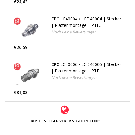
€24,63
CPC
LC40004 / LCD40004 | Stecker
| Plattenmontage | PTF
Klemmring 6,4 mm AD / 4,3 mm ID
Noch keine Bewertungen
€26,59
CPC
LC40006 / LCD40006 | Stecker
| Plattenmontage | PTF
Klemmring 9,5 mm AD / 6,4 mm ID
Noch keine Bewertungen
€31,88
KOSTENLOSER VERSAND AB €100,00*