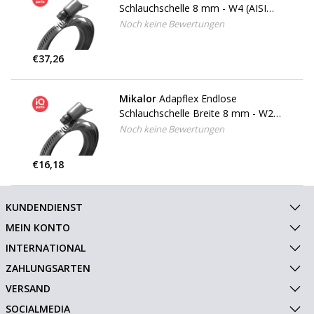
Schlauchschelle 8 mm - W4 (AISI
304) - 3 meter - 8 Gehäuse
Noch keine Bewertungen
€37,26
Mikalor
Adapflex Endlose
Schlauchschelle Breite 8 mm - W2 -
3 meter - 8 Gehäuse
Noch keine Bewertungen
€16,18
KUNDENDIENST
MEIN KONTO
INTERNATIONAL
ZAHLUNGSARTEN
VERSAND
SOCIALMEDIA