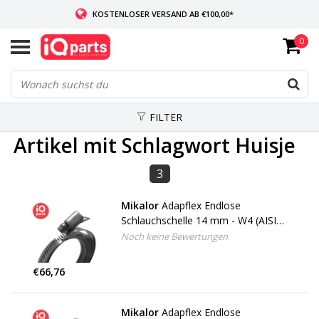
KOSTENLOSER VERSAND AB €100,00*
0
WENN AUF LAGER: VOR 14:00 UHR BESTELLT, VERSAND AM SELBEN TAG
WELTWEITE LIEFERUNG
FILTER
Artikel mit Schlagwort Huisje
3
Mikalor
Adapflex Endlose
Schlauchschelle 14 mm - W4 (AISI
304) - 3 meter - 6 Gehäuse
Noch keine Bewertungen
€66,76
Mikalor
Adapflex Endlose