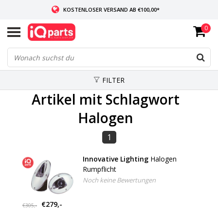
KOSTENLOSER VERSAND AB €100,00*
0
WENN AUF LAGER: VOR 14:00 UHR BESTELLT, VERSAND AM SELBEN TAG
WELTWEITE LIEFERUNG
FILTER
Artikel mit Schlagwort
Halogen
1
Innovative Lighting
Halogen
Rumpflicht
Noch keine Bewertungen
€279,-
€305,-