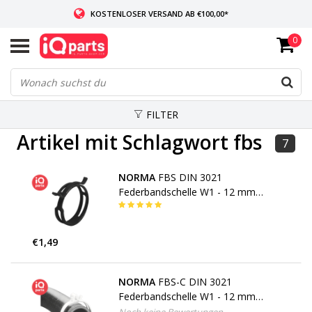
KOSTENLOSER VERSAND AB €100,00*
0
WENN AUF LAGER: VOR 14:00 UHR BESTELLT, VERSAND AM SELBEN TAG
WELTWEITE LIEFERUNG
FILTER
Artikel mit Schlagwort fbs
7
NORMA
FBS DIN 3021
Federbandschelle W1 - 12 mm
bandbreite (Schwarz)
€1,49
NORMA
FBS-C DIN 3021
Federbandschelle W1 - 12 mm
bandbreite