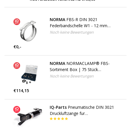
NORMA
FBS-R DIN 3021
Federbandschelle W1 - 12 mm
bandbreite
Noch keine Bewertungen
€0,-
NORMA
NORMACLAMP® FBS-
Sortiment Box | 75 Stück
Federbandschlauchschellen
Noch keine Bewertungen
€114,15
IQ-Parts
Pneumatische DIN 3021
Druckluftzange fur
Federbandschellen