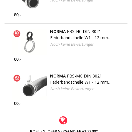
Noch keine Bewertungen
€0,-
NORMA
FBS-HC DIN 3021
Federbandschelle W1 - 12 mm
bandbreite
Noch keine Bewertungen
€0,-
NORMA
FBS-MC DIN 3021
Federbandschelle W1 - 12 mm
bandbreite
Noch keine Bewertungen
€0,-
KOSTENLOSER VERSAND AB €100,00*