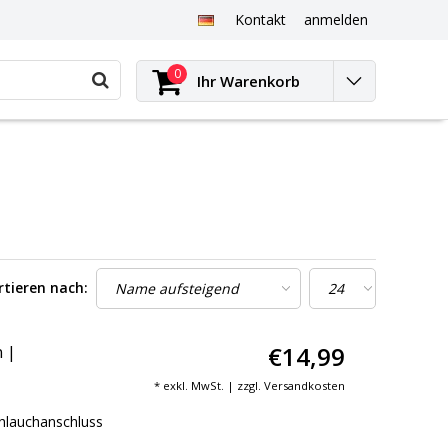
Kontakt
anmelden
0
Ihr Warenkorb
rtieren nach:
€14,99
n |
* exkl. MwSt. | zzgl.
Versandkosten
hlauchanschluss