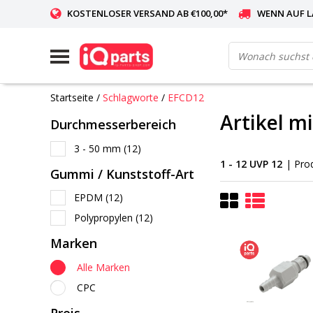
KOSTENLOSER VERSAND AB €100,00*
WENN AUF L
WELTWEITE LIEFERUNG
Startseite
/
Schlagworte
/
EFCD12
Artikel m
Durchmesserbereich
3 - 50 mm
(12)
1 - 12 UVP 12
| Pro
Gummi / Kunststoff-Art
EPDM
(12)
Polypropylen
(12)
Marken
Alle Marken
CPC
Preis