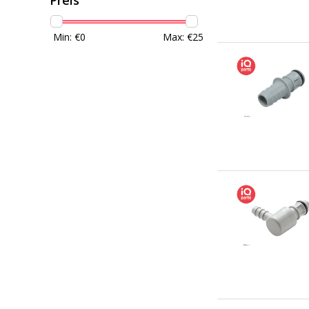
Min: €
0
Max: €
25