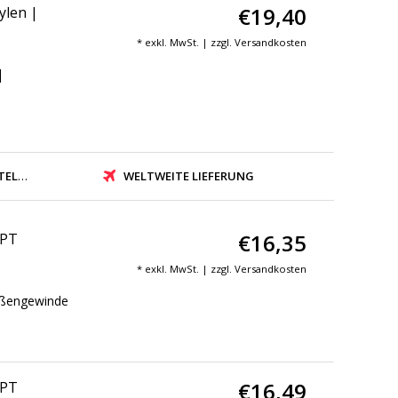
€19,40
ylen |
* exkl. MwSt. | zzgl.
Versandkosten
|
N TAG
WELTWEITE LIEFERUNG
€16,35
NPT
* exkl. MwSt. | zzgl.
Versandkosten
ußengewinde
€16,49
NPT