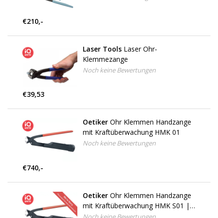
€210,-
Laser Tools
Laser Ohr-
Klemmezange
Noch keine Bewertungen
€39,53
Oetiker
Ohr Klemmen Handzange
mit Kraftüberwachung HMK 01
Noch keine Bewertungen
€740,-
Oetiker
Ohr Klemmen Handzange
mit Kraftüberwachung HMK S01 |
AUSVERKAUFT
Noch keine Bewertungen