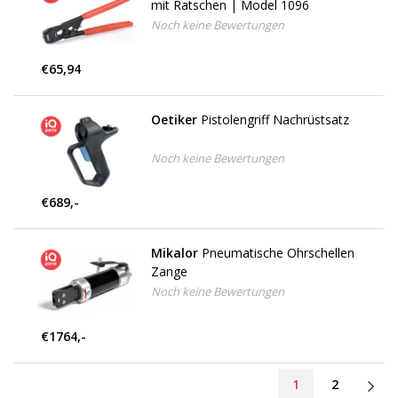
mit Ratschen | Model 1096
Noch keine Bewertungen
€65,94
Oetiker
Pistolengriff Nachrüstsatz
Noch keine Bewertungen
€689,-
Mikalor
Pneumatische Ohrschellen
Zange
Noch keine Bewertungen
€1764,-
1
2