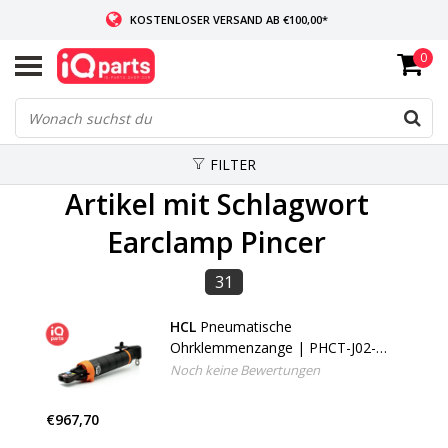
KOSTENLOSER VERSAND AB €100,00*
0
WENN AUF LAGER: VOR 14:00 UHR BESTELLT, VERSAND AM SELBEN TAG
WELTWEITE LIEFERUNG
FILTER
Artikel mit Schlagwort
Earclamp Pincer
31
HCL
Pneumatische
Ohrklemmenzange | PHCT-J02-
B04-H02
Noch keine Bewertungen
€967,70