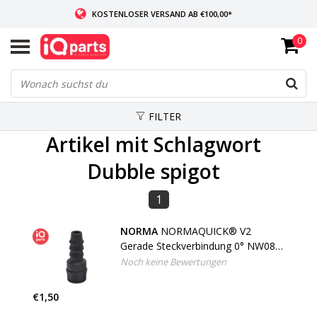
KOSTENLOSER VERSAND AB €100,00*
0
WENN AUF LAGER: VOR 14:00 UHR BESTELLT, VERSAND AM SELBEN TAG
WELTWEITE LIEFERUNG
FILTER
Artikel mit Schlagwort
Dubble spigot
1
NORMA
NORMAQUICK® V2
Gerade Steckverbindung 0° NW08 -
7,7 mm, Doppelstutzen
Noch keine Bewertungen
€1,50