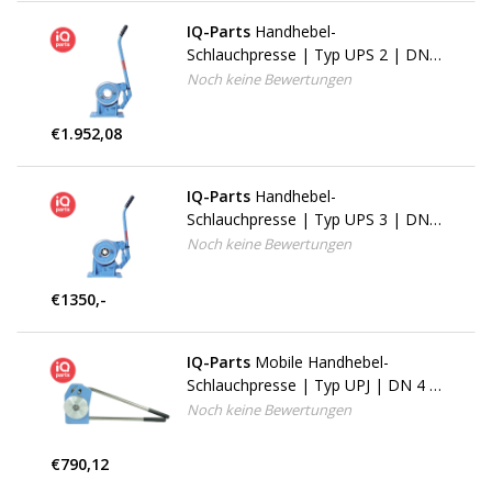
IQ-Parts
Handhebel-
Schlauchpresse | Typ UPS 2 | DN
20 - DN 25
Noch keine Bewertungen
€1.952,08
IQ-Parts
Handhebel-
Schlauchpresse | Typ UPS 3 | DN
3 - DN 16
Noch keine Bewertungen
€1350,-
IQ-Parts
Mobile Handhebel-
Schlauchpresse | Typ UPJ | DN 4 -
DN 10
Noch keine Bewertungen
€790,12