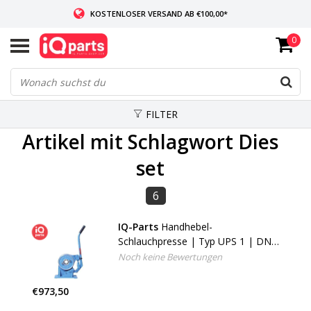
KOSTENLOSER VERSAND AB €100,00*
0
WENN AUF LAGER: VOR 14:00 UHR BESTELLT, VERSAND AM SELBEN TAG
WELTWEITE LIEFERUNG
FILTER
Artikel mit Schlagwort Dies
set
6
IQ-Parts
Handhebel-
Schlauchpresse | Typ UPS 1 | DN
1 - DN 16
Noch keine Bewertungen
€973,50