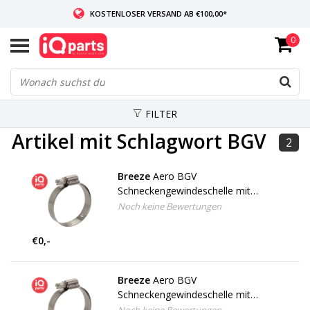
KOSTENLOSER VERSAND AB €100,00*
0
WENN AUF LAGER: VOR 14:00 UHR BESTELLT, VERSAND AM SELBEN TAG
WELTWEITE LIEFERUNG
FILTER
Artikel mit Schlagwort BGV
2
Breeze
Aero BGV
Schneckengewindeschelle mit
Schnellverschluss W2
Noch keine Bewertungen
€0,-
Breeze
Aero BGV
Schneckengewindeschelle mit
Schnellverschluss W4