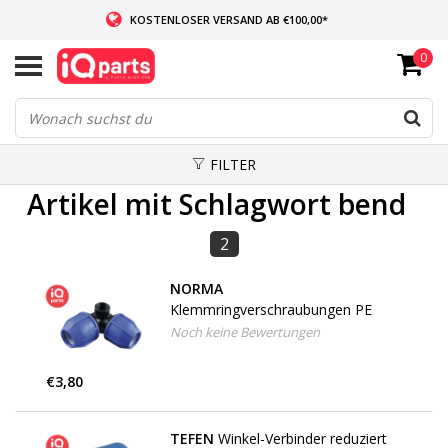
KOSTENLOSER VERSAND AB €100,00*
0
WENN AUF LAGER: VOR 14:00 UHR BESTELLT, VERSAND AM SELBEN TAG
WELTWEITE LIEFERUNG
FILTER
Artikel mit Schlagwort bend
2
NORMA
Klemmringverschraubungen PE
Noch keine Bewertungen
€3,80
TEFEN
Winkel-Verbinder reduziert