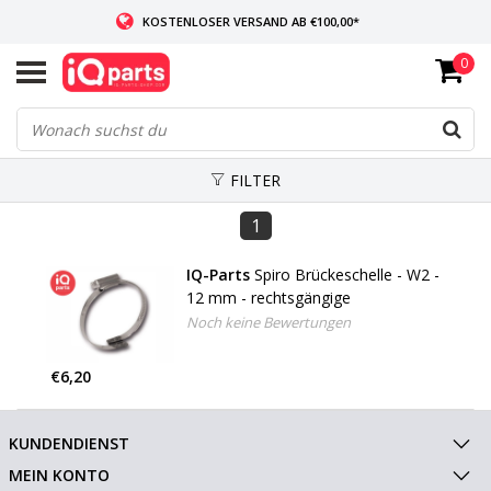
KOSTENLOSER VERSAND AB €100,00*
0
WENN AUF LAGER: VOR 14:00 UHR BESTELLT, VERSAND AM SELBEN TAG
WELTWEITE LIEFERUNG
FILTER
1
IQ-Parts
Spiro Brückeschelle - W2 -
12 mm - rechtsgängige
Noch keine Bewertungen
€6,20
KUNDENDIENST
MEIN KONTO