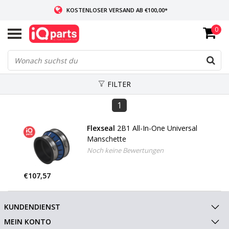
KOSTENLOSER VERSAND AB €100,00*
0
WENN AUF LAGER: VOR 14:00 UHR BESTELLT, VERSAND AM SELBEN TAG
WELTWEITE LIEFERUNG
FILTER
1
Flexseal
2B1 All-In-One Universal
Manschette
Noch keine Bewertungen
€107,57
KUNDENDIENST
MEIN KONTO